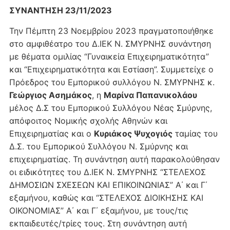
ΣΥΝΑΝΤΗΣΗ 23/11/2023
Την Πέμπτη 23 Νοεμβρίου 2023 πραγματοποιήθηκε
στο αμφιθέατρο του Δ.ΙΕΚ Ν. ΣΜΥΡΝΗΣ συνάντηση
με θέματα ομιλίας “Γυναικεία Επιχειρηματικότητα”
και “Επιχειρηματικότητα και Εστίαση”. Συμμετείχε ο
Πρόεδρος του Εμπορικού συλλόγου Ν. ΣΜΥΡΝΗΣ κ.
Γεώργιος Ασημάκος
, η
Μαρίνα Παπανικολάου
μέλος Δ.Σ του Εμπορικού Συλλόγου Νέας Σμύρνης,
απόφοιτος Νομικής σχολής Αθηνών και
Επιχειρηματίας και ο
Κυριάκος Ψυχογιός
ταμίας του
Δ.Σ. του Εμπορικού Συλλόγου Ν. Σμύρνης και
επιχειρηματίας. Τη συνάντηση αυτή παρακολούθησαν
οι ειδικότητες του Δ.ΙΕΚ Ν. ΣΜΥΡΝΗΣ “ΣΤΕΛΕΧΟΣ
ΔΗΜΟΣΙΩΝ ΣΧΕΣΕΩΝ ΚΑΙ ΕΠΙΚΟΙΝΩΝΙΑΣ” Α΄ και Γ΄
εξαμήνου, καθώς και “ΣΤΕΛΕΧΟΣ ΔΙΟΙΚΗΣΗΣ ΚΑΙ
ΟΙΚΟΝΟΜΙΑΣ” Α΄ και Γ΄ εξαμήνου, με τους/τις
εκπαιδευτές/τρίες τους. Στη συνάντηση αυτή