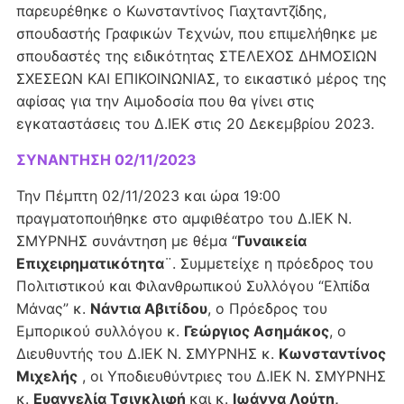
παρευρέθηκε ο Κωνσταντίνος Γιαχταντζίδης,
σπουδαστής Γραφικών Τεχνών, που επιμελήθηκε με
σπουδαστές της ειδικότητας ΣΤΕΛΕΧΟΣ ΔΗΜΟΣΙΩΝ
ΣΧΕΣΕΩΝ ΚΑΙ ΕΠΙΚΟΙΝΩΝΙΑΣ, το εικαστικό μέρος της
αφίσας για την Αιμοδοσία που θα γίνει στις
εγκαταστάσεις του Δ.ΙΕΚ στις 20 Δεκεμβρίου 2023.
ΣΥΝΑΝΤΗΣΗ 02/11/2023
Την Πέμπτη 02/11/2023 και ώρα 19:00
πραγματοποιήθηκε στο αμφιθέατρο του Δ.ΙΕΚ Ν.
ΣΜΥΡΝΗΣ συνάντηση με θέμα “
Γυναικεία
Επιχειρηματικότητα
¨. Συμμετείχε η πρόεδρος του
Πολιτιστικού και Φιλανθρωπικού Συλλόγου “Ελπίδα
Μάνας” κ.
Νάντια Αβιτίδου
, ο Πρόεδρος του
Εμπορικού συλλόγου κ.
Γεώργιος Ασημάκος
, ο
Διευθυντής του Δ.ΙΕΚ Ν. ΣΜΥΡΝΗΣ κ.
Κωνσταντίνος
Μιχελής
, οι Υποδιευθύντριες του Δ.ΙΕΚ Ν. ΣΜΥΡΝΗΣ
κ.
Ευαγγελία Τσιγκλιφή
και κ.
Ιωάννα Λούτη,